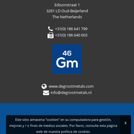
Edisonstraat 1
3261 LD Oud-Beijerland
The Netherlands
+31(0) 186 641 799
+31(0) 186 640 603
www.degrootmetals.com
info@degrootmetals.nl
Privacy declaration
|
2026 De Groot Metals B.V.
|
Este sitio almacena "cookies" en su computadora para gestión,
x
mejoras y / o fines de medios sociales. Por favor, consulte esta página
Términos y Condiciones
web de nuestra
política de cookies
.