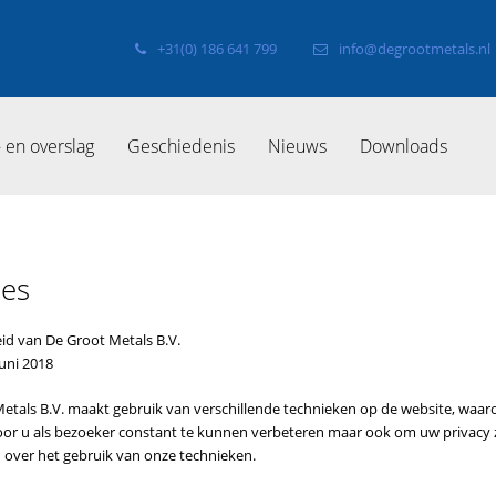
+31(0) 186 641 799
info@degrootmetals.nl
 en overslag
Geschiedenis
Nieuws
Downloads
ies
id van De Groot Metals B.V.
juni 2018
etals B.V. maakt gebruik van verschillende technieken op de website, waa
oor u als bezoeker constant te kunnen verbeteren maar ook om uw privacy
 over het gebruik van onze technieken.