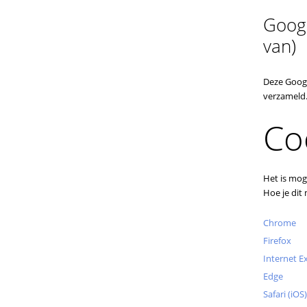
Googl
van)
Deze Googl
verzameld
Co
Het is mog
Hoe je dit
Chrome
Firefox
Internet E
Edge
Safari (iOS)