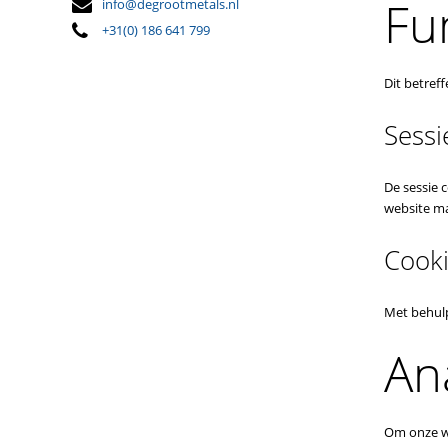
Fu
info@degrootmetals.nl
+31(0) 186 641 799
Dit betreff
Sessi
De sessie 
website ma
Cooki
Met behulp
An
Om onze we