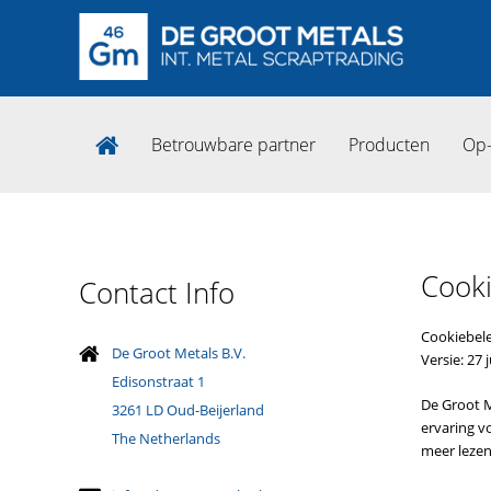
Betrouwbare partner
Producten
Op-
Cook
Contact Info
Cookiebele
De Groot Metals B.V.
Versie: 27 
Edisonstraat 1
De Groot M
3261 LD Oud-Beijerland
ervaring v
The Netherlands
meer lezen