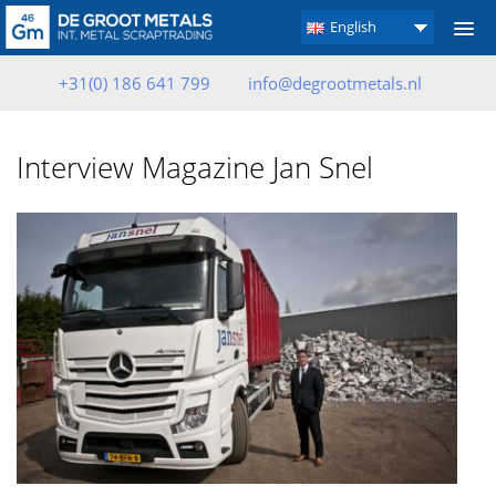
English
+31(0) 186 641 799
info@degrootmetals.nl
Interview Magazine Jan Snel